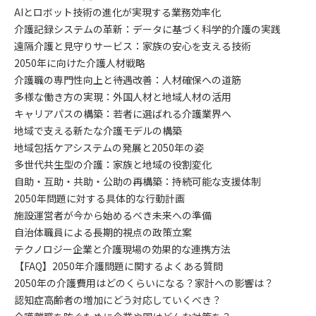
AIとロボット技術の進化が実現する業務効率化
介護記録システムの革新：データに基づく科学的介護の実践
遠隔介護と見守りサービス：家族の安心を支える技術
2050年に向けた介護人材戦略
介護職の専門性向上と待遇改善：人材確保への道筋
多様な働き方の実現：外国人材と地域人材の活用
キャリアパスの構築：若者に選ばれる介護業界へ
地域で支える新たな介護モデルの構築
地域包括ケアシステムの発展と2050年の姿
多世代共生型の介護：家族と地域の役割変化
自助・互助・共助・公助の再構築：持続可能な支援体制
2050年問題に対する具体的な行動計画
施設運営者が今から始めるべき未来への準備
自治体職員による長期的視点の政策立案
テクノロジー企業と介護現場の効果的な連携方法
【FAQ】2050年介護問題に関するよくある質問
2050年の介護費用はどのくらいになる？家計への影響は？
認知症高齢者の増加にどう対応していくべき？