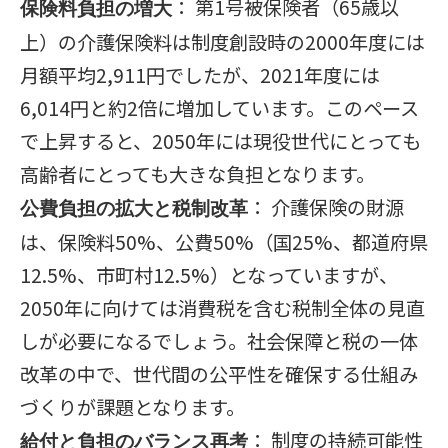
： 第1号被保険者（65歳以
保険料負担の増大
上）の介護保険料は制度創設時の2000年度には
月額平均2,911円でしたが、2021年度には
6,014円と約2倍に増加しています。このペース
で上昇すると、2050年には現役世代にとっても
高齢者にとっても大きな負担となります。
： 介護保険の財源
公費負担の拡大と税制改革
は、保険料50%、公費50%（国25%、都道府県
12.5%、市町村12.5%）となっていますが、
2050年に向けては消費税を含む税制全体の見直
しが必要になるでしょう。社会保障と税の一体
改革の中で、世代間の公平性を確保する仕組み
づくりが課題となります。
： 制度の持続可能性
給付と負担のバランス再考