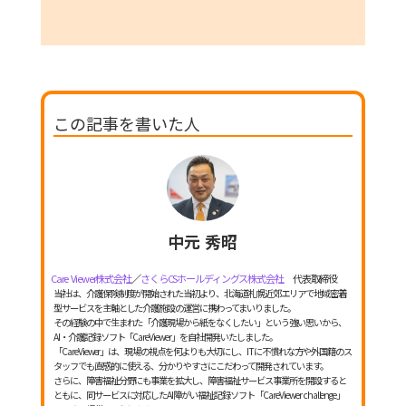
この記事を書いた人
中元 秀昭
Care Viewer株式会社
／
さくらCSホールディングス株式会社
代表取締役
当社は、介護保険制度が開始された当初より、北海道札幌近郊エリアで地域密着
型サービスを主軸とした介護施設の運営に携わってまいりました。
その経験の中で生まれた「介護現場から紙をなくしたい」という強い思いから、
AI・介護記録ソフト「CareViewer」を自社開発いたしました。
「CareViewer」は、現場の視点を何よりも大切にし、ITに不慣れな方や外国籍のス
タッフでも直感的に使える、分かりやすさにこだわって開発されています。
さらに、障害福祉分野にも事業を拡大し、障害福祉サービス事業所を開設すると
ともに、同サービスに対応したAI障がい福祉記録ソフト「CareViewer challenge」