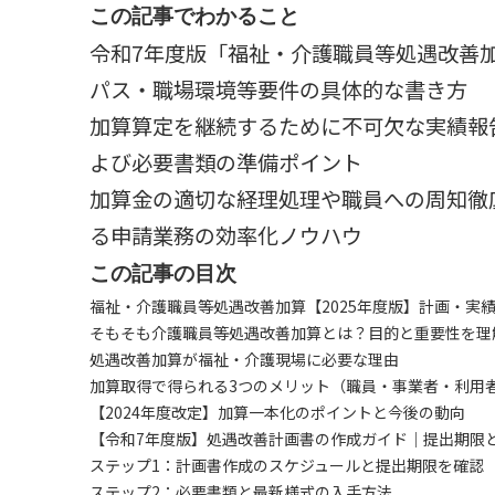
この記事でわかること
令和7年度版「福祉・介護職員等処遇改善
パス・職場環境等要件の具体的な書き方
加算算定を継続するために不可欠な実績報
よび必要書類の準備ポイント
加算金の適切な経理処理や職員への周知徹底
る申請業務の効率化ノウハウ
この記事の目次
福祉・介護職員等処遇改善加算【2025年度版】計画・実
そもそも介護職員等処遇改善加算とは？目的と重要性を理
処遇改善加算が福祉・介護現場に必要な理由
加算取得で得られる3つのメリット（職員・事業者・利用
【2024年度改定】加算一本化のポイントと今後の動向
【令和7年度版】処遇改善計画書の作成ガイド｜提出期限
ステップ1：計画書作成のスケジュールと提出期限を確認
ステップ2：必要書類と最新様式の入手方法