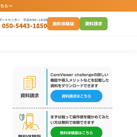
こちら
→
ートセンター 平日9:00〜18:00
無料体験版
資料請求
050-5443-1850
CareViewer challengeの詳しい
機能や導入メリットなどを記載した
資料をダウンロードできます
資料請求
資料請求
はこちら
まずは触って操作感を確かめてみた
い方は無料で体験できます
無料体験版
はこちら
無料体験版