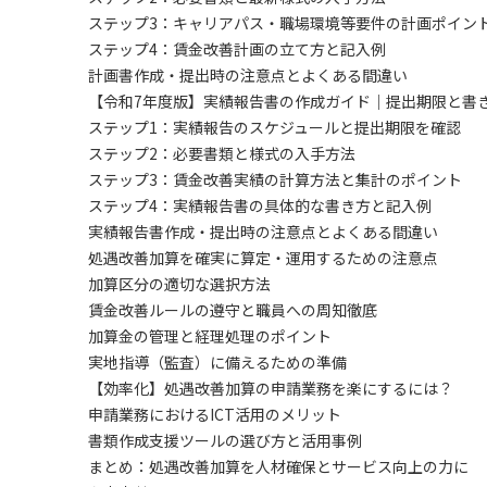
ステップ3：キャリアパス・職場環境等要件の計画ポイン
ステップ4：賃金改善計画の立て方と記入例
計画書作成・提出時の注意点とよくある間違い
【令和7年度版】実績報告書の作成ガイド｜提出期限と書
ステップ1：実績報告のスケジュールと提出期限を確認
ステップ2：必要書類と様式の入手方法
ステップ3：賃金改善実績の計算方法と集計のポイント
ステップ4：実績報告書の具体的な書き方と記入例
実績報告書作成・提出時の注意点とよくある間違い
処遇改善加算を確実に算定・運用するための注意点
加算区分の適切な選択方法
賃金改善ルールの遵守と職員への周知徹底
加算金の管理と経理処理のポイント
実地指導（監査）に備えるための準備
【効率化】処遇改善加算の申請業務を楽にするには？
申請業務におけるICT活用のメリット
書類作成支援ツールの選び方と活用事例
まとめ：処遇改善加算を人材確保とサービス向上の力に