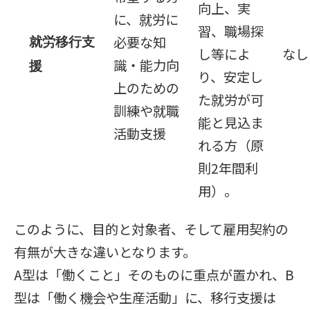
向上、実
に、就労に
習、職場探
必要な知
就労移行支
し等によ
なし
識・能力向
援
り、安定し
上のための
た就労が可
訓練や就職
能と見込ま
活動支援
れる方（原
則2年間利
用）。
このように、目的と対象者、そして雇用契約の
有無が大きな違いとなります。
A型は「働くこと」そのものに重点が置かれ、B
型は「働く機会や生産活動」に、移行支援は