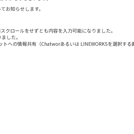
いてお知らせします。
横スクロールをせずとも内容を入力可能になりました。
りました。
への情報共有（Chatworあるいは LINEWORKSを選択す
を修正しました。
ジャーが非表示になる問題を修正しました。
すると、要介護度が変更される為、正しい要介護度をアセスメ
来ない問題を修正しました。
目が重複して保存されてしまう問題を修正しました。
の利用者のケアプランデータに入れ替わっている問題を修正し
際に、確定ボタンが表示されない問題を修正しました。
ーが発生する問題を修正しました。