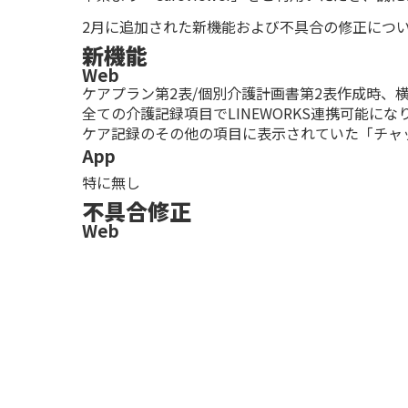
2月に追加された新機能および不具合の修正につ
新機能
Web
ケアプラン第2表/個別介護計画書第2表作成時、
全ての介護記録項目でLINEWORKS連携可能にな
ケア記録のその他の項目に表示されていた「チャット
App
特に無し
不具合修正
Web
アセスメントを編集するとエラーが発生する問題
アセスメントを編集する際に、担当者ケアマネー
アセスメントを確定しない状態で認定情報を更新
ケアプランの初回施設計画作成日が前回コピー出
ケアプランの第2表において、課題（ニーズ）項
作成したはずのケアプランデータが削除され、別
モニタリングの2ページ以降のシートを編集する
モニタリングの追加ボタンをクリックするとエラ