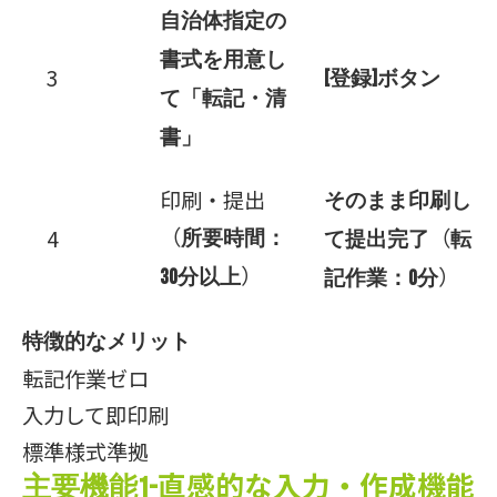
自治体指定の
書式を用意し
3
[登録]ボタン
て「転記・清
書」
印刷・提出
そのまま印刷し
（
（
4
所要時間：
て提出完了
転
）
）
30分以上
記作業：0分
特徴的なメリット
転記作業ゼロ
入力して即印刷
標準様式準拠
直感的な入力・作成機能
主要機能1-